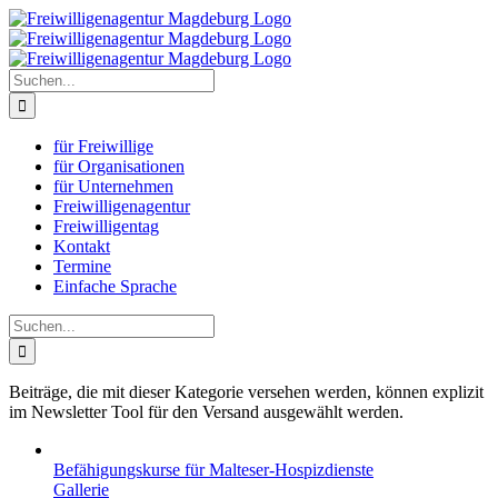
Zum
Inhalt
springen
Suche
nach:
für Freiwillige
für Organisationen
für Unternehmen
Freiwilligenagentur
Freiwilligentag
Kontakt
Termine
Einfache Sprache
Suche
nach:
Beiträge, die mit dieser Kategorie versehen werden, können explizit
im Newsletter Tool für den Versand ausgewählt werden.
Befähigungskurse für Malteser-Hospizdienste
Gallerie