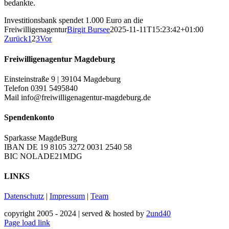
bedankte.
Investitionsbank spendet 1.000 Euro an die
Freiwilligenagentur
Birgit Bursee
2025-11-11T15:23:42+01:00
Zurück
1
2
3
Vor
Freiwilligenagentur Magdeburg
Einsteinstraße 9 | 39104 Magdeburg
Telefon 0391 5495840
Mail info@freiwilligenagentur-magdeburg.de
Spendenkonto
Sparkasse MagdeBurg
IBAN DE 19 8105 3272 0031 2540 58
BIC NOLADE21MDG
LINKS
Datenschutz
|
Impressum
|
Team
copyright 2005 - 2024 | served & hosted by
2und40
Facebook
Instagram
YouTube
Page load link