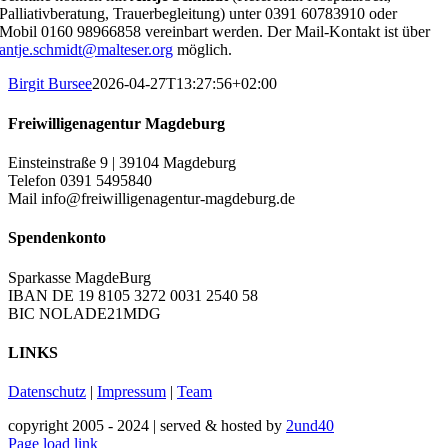
Palliativberatung, Trauerbegleitung) unter 0391 60783910 oder
Mobil 0160 98966858 vereinbart werden. Der Mail-Kontakt ist über
antje.schmidt@malteser.org
möglich.
Birgit Bursee
2026-04-27T13:27:56+02:00
Freiwilligenagentur Magdeburg
Einsteinstraße 9 | 39104 Magdeburg
Telefon 0391 5495840
Mail info@freiwilligenagentur-magdeburg.de
Spendenkonto
Sparkasse MagdeBurg
IBAN DE 19 8105 3272 0031 2540 58
BIC NOLADE21MDG
LINKS
Datenschutz
|
Impressum
|
Team
copyright 2005 - 2024 | served & hosted by
2und40
Facebook
Instagram
YouTube
Page load link