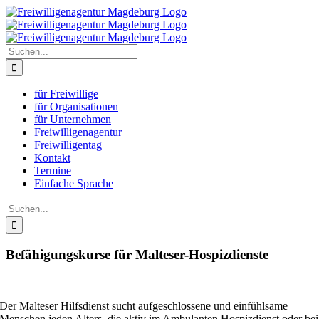
Zum
Inhalt
springen
Suche
nach:
für Freiwillige
für Organisationen
für Unternehmen
Freiwilligenagentur
Freiwilligentag
Kontakt
Termine
Einfache Sprache
Suche
nach:
Befähigungskurse für Malteser-Hospizdienste
Der Malteser Hilfsdienst sucht aufgeschlossene und einfühlsame
Menschen jeden Alters, die aktiv im Ambulanten Hospizdienst oder bei