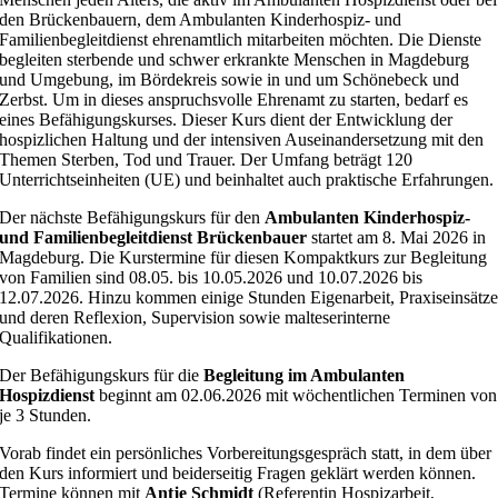
den Brückenbauern, dem Ambulanten Kinderhospiz- und
Familienbegleitdienst ehrenamtlich mitarbeiten möchten. Die Dienste
begleiten sterbende und schwer erkrankte Menschen in Magdeburg
und Umgebung, im Bördekreis sowie in und um Schönebeck und
Zerbst. Um in dieses anspruchsvolle Ehrenamt zu starten, bedarf es
eines Befähigungskurses. Dieser Kurs dient der Entwicklung der
hospizlichen Haltung und der intensiven Auseinandersetzung mit den
Themen Sterben, Tod und Trauer. Der Umfang beträgt 120
Unterrichtseinheiten (UE) und beinhaltet auch praktische Erfahrungen.
Der nächste Befähigungskurs für den
Ambulanten Kinderhospiz-
und Familienbegleitdienst Brückenbauer
startet am 8. Mai 2026 in
Magdeburg. Die Kurstermine für diesen Kompaktkurs zur Begleitung
von Familien sind 08.05. bis 10.05.2026 und 10.07.2026 bis
12.07.2026. Hinzu kommen einige Stunden Eigenarbeit, Praxiseinsätz
und deren Reflexion, Supervision sowie malteserinterne
Qualifikationen.
Der Befähigungskurs für die
Begleitung im Ambulanten
Hospizdienst
beginnt am 02.06.2026 mit wöchentlichen Terminen von
je 3 Stunden.
Vorab findet ein persönliches Vorbereitungsgespräch statt, in dem über
den Kurs informiert und beiderseitig Fragen geklärt werden können.
Termine können mit
Antje Schmidt
(Referentin Hospizarbeit,