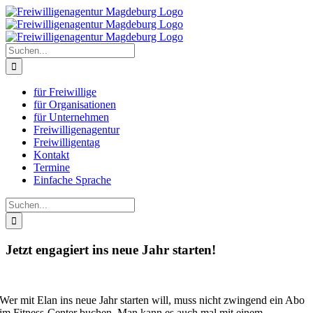
Zum
Inhalt
springen
Suche
nach:
für Freiwillige
für Organisationen
für Unternehmen
Freiwilligenagentur
Freiwilligentag
Kontakt
Termine
Einfache Sprache
Suche
nach:
Jetzt engagiert ins neue Jahr starten!
Wer mit Elan ins neue Jahr starten will, muss nicht zwingend ein Abo
im Fitness-Center buchen. Man kann es auch mal mit einem