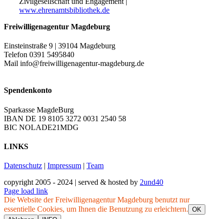
Zivilgesellschaft und Engagement |
www.ehrenamtsbibliothek.de
Freiwilligenagentur Magdeburg
Einsteinstraße 9 | 39104 Magdeburg
Telefon 0391 5495840
Mail info@freiwilligenagentur-magdeburg.de
Spendenkonto
Sparkasse MagdeBurg
IBAN DE 19 8105 3272 0031 2540 58
BIC NOLADE21MDG
LINKS
Datenschutz
|
Impressum
|
Team
copyright 2005 - 2024 | served & hosted by
2und40
Facebook
Instagram
YouTube
Page load link
Die Website der Freiwilligenagentur Magdeburg benutzt nur
essentielle Cookies, um Ihnen die Benutzung zu erleichtern.
OK