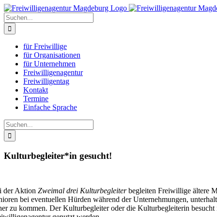
Zum
Inhalt
Suche
springen
nach:
für Freiwillige
für Organisationen
für Unternehmen
Freiwilligenagentur
Freiwilligentag
Kontakt
Termine
Einfache Sprache
Suche
nach:
Kulturbegleiter*in gesucht!
i der Aktion
Zweimal drei Kulturbegleiter
begleiten Freiwillige ältere
nioren bei eventuellen Hürden während der Unternehmungen, unterhalte
her zu kommen. Der Kulturbegleiter oder die Kulturbegleiterin besucht
eiwilligenagentur genutzt werden.