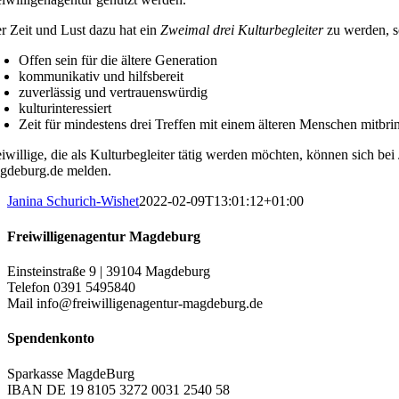
r Zeit und Lust dazu hat ein
Zweimal drei Kulturbegleiter
zu werden, s
Offen sein für die ältere Generation
kommunikativ und hilfsbereit
zuverlässig und vertrauenswürdig
kulturinteressiert
Zeit für mindestens drei Treffen mit einem älteren Menschen mitbri
eiwillige, die als Kulturbegleiter tätig werden möchten, können sich be
gdeburg.de melden.
Janina Schurich-Wishet
2022-02-09T13:01:12+01:00
Freiwilligenagentur Magdeburg
Einsteinstraße 9 | 39104 Magdeburg
Telefon 0391 5495840
Mail info@freiwilligenagentur-magdeburg.de
Spendenkonto
Sparkasse MagdeBurg
IBAN DE 19 8105 3272 0031 2540 58